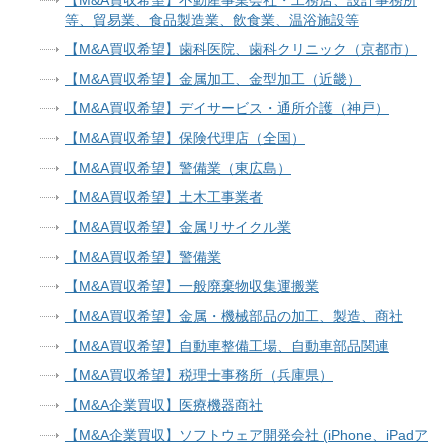
【M&A買収希望】不動産事業会社・工務店、設計事務所
等、貿易業、食品製造業、飲食業、温浴施設等
【M&A買収希望】歯科医院、歯科クリニック（京都市）
【M&A買収希望】金属加工、金型加工（近畿）
【M&A買収希望】デイサービス・通所介護（神戸）
【M&A買収希望】保険代理店（全国）
【M&A買収希望】警備業（東広島）
【M&A買収希望】土木工事業者
【M&A買収希望】金属リサイクル業
【M&A買収希望】警備業
【M&A買収希望】一般廃棄物収集運搬業
【M&A買収希望】金属・機械部品の加工、製造、商社
【M&A買収希望】自動車整備工場、自動車部品関連
【M&A買収希望】税理士事務所（兵庫県）
【M&A企業買収】医療機器商社
【M&A企業買収】ソフトウェア開発会社 (iPhone、iPadア