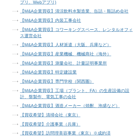
プリ、Webアプリ)
【M&A企業買収】清涼飲料水製造業、缶詰・瓶詰め会社
【M&A企業買収】内装工事会社
【M&A企業買収】コワーキングスペース、レンタルオフィ
ス運営会社
【M&A企業買収】人材派遣（大阪、兵庫など）
【M&A企業買収】産業機械、機械商社（海外）
【M&A企業買収】測量会社、計量証明事業所
【M&A企業買収】特定建設業
【M&A企業買収】専門学校（関西圏）
【M&A企業買収】工場（プラント、FA）の生産設備の設
計、盤製作、電気工事の会社
【M&A企業買収】酒造メーカー（焼酎、泡盛など）
【買収希望】清掃会社（東京）
【買収希望】介護事業（兵庫）
【買収希望】訪問理美容事業（東京）※成約済