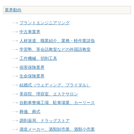
業界動向
プラントエンジニアリング
中古車業界
人材派遣、職業紹介、業務・軽作業請負
学習塾、英会話教室などの外国語教室
工作機械、切削工具
損害保険業界
生命保険業界
結婚式（ウェディング、ブライダル）
美容院、理容室、エステサロン
自動車整備工場、駐車場業、カーリース
葬儀、葬式
調剤薬局、ドラッグストア
酒造メーカー、酒類卸売業、酒類小売業