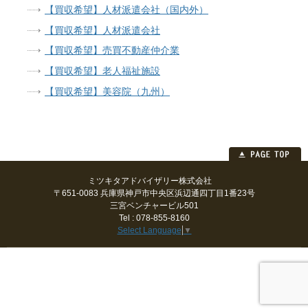
【買収希望】人材派遣会社（国内外）
【買収希望】人材派遣会社
【買収希望】売買不動産仲介業
【買収希望】老人福祉施設
【買収希望】美容院（九州）
ミツキタアドバイザリー株式会社
〒651-0083 兵庫県神戸市中央区浜辺通四丁目1番23号
三宮ベンチャービル501
Tel : 078-855-8160
Select Language
▼