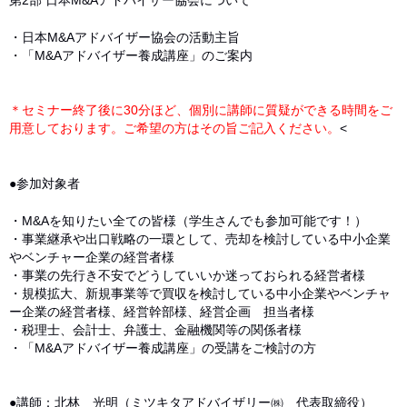
第2部 日本M&Aアドバイザー協会について
・日本M&Aアドバイザー協会の活動主旨
・「M&Aアドバイザー養成講座」のご案内
＊セミナー終了後に30分ほど、個別に講師に質疑ができる時間をご
用意しております。ご希望の方はその旨ご記入ください。
<
●参加対象者
・M&Aを知りたい全ての皆様（学生さんでも参加可能です！）
・事業継承や出口戦略の一環として、売却を検討している中小企業
やベンチャー企業の経営者様
・事業の先行き不安でどうしていいか迷っておられる経営者様
・規模拡大、新規事業等で買収を検討している中小企業やベンチャ
ー企業の経営者様、経営幹部様、経営企画 担当者様
・税理士、会計士、弁護士、金融機関等の関係者様
・「M&Aアドバイザー養成講座」の受講をご検討の方
●講師：北林 光明（ミツキタアドバイザリー㈱ 代表取締役）