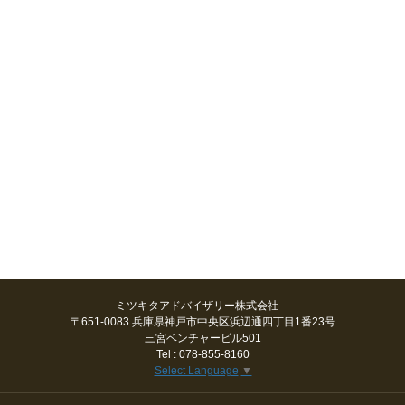
ミツキタアドバイザリー株式会社
〒651-0083 兵庫県神戸市中央区浜辺通四丁目1番23号
三宮ベンチャービル501
Tel : 078-855-8160
Select Language
▼