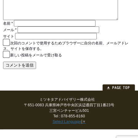
名前
*
メール
*
サイト
次回のコメントで使用するためブラウザーに自分の名前、メールアドレ
ス、サイトを保存する。
新しい投稿をメールで受け取る
ミツキタアドバイザリー株式会社
〒651-0083 兵庫県神戸市中央区浜辺通四丁目1番23号
三宮ベンチャービル501
Tel : 078-855-8160
Select Language
▼