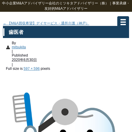
中小企業M&Aアドバイザリー会社のミツキタアドバイザリー（株）｜事業承継・
友好的M&Aアドバイザリー
←
【M&A買収希望】デイサービス・通所介護（神戸）
歯医者
By
mitsukita
|
Published
2020年6月30日
|
Full size is
597 × 596
pixels