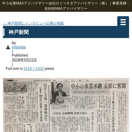
中小企業M&Aアドバイザリー会社のミツキタアドバイザリー（株）｜事業承継・
友好的M&Aアドバイザリー
←
神戸新聞にインタビュー記事が掲載
神戸新聞
By
mitsukita
|
Published
2018年5月21日
|
Full size is
2124 × 1432
pixels