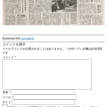
Bookmark the
permalink
.
コメントを残す
メールアドレスが公開されることはありません。
*
が付いている欄は必須項目
です
コメント
*
名前
*
メール
*
サイト