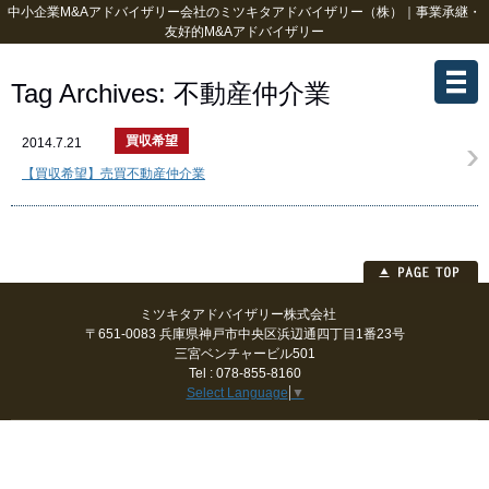
中小企業M&Aアドバイザリー会社のミツキタアドバイザリー（株）｜事業承継・
友好的M&Aアドバイザリー
Tag Archives:
不動産仲介業
買収希望
2014.7.21
【買収希望】売買不動産仲介業
ミツキタアドバイザリー株式会社
〒651-0083 兵庫県神戸市中央区浜辺通四丁目1番23号
三宮ベンチャービル501
Tel : 078-855-8160
Select Language
▼